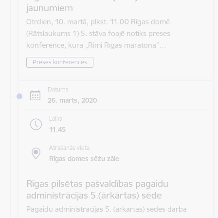
jaunumiem
Otrdien, 10. martā, plkst. 11.00 Rīgas domē
(Rātslaukums 1) 5. stāva foajē notiks preses
konference, kurā „Rimi Rīgas maratona”…
Preses konferences
Datums
26. marts, 2020
Laiks
11.45
Atrašanās vieta
Rīgas domes sēžu zāle
Rīgas pilsētas pašvaldības pagaidu
administrācijas 5.(ārkārtas) sēde
Pagaidu administrācijas 5. (ārkārtas) sēdes darba