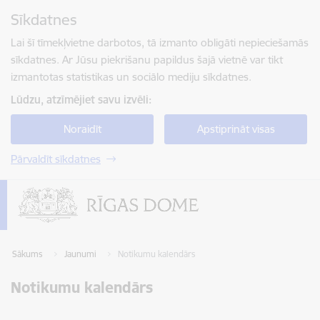
Pāriet uz lapas saturu
Sīkdatnes
Spied
lai meklētu
Enter
Lai šī tīmekļvietne darbotos, tā izmanto obligāti nepieciešamās
sīkdatnes. Ar Jūsu piekrišanu papildus šajā vietnē var tikt
izmantotas statistikas un sociālo mediju sīkdatnes.
Lūdzu, atzīmējiet savu izvēli:
Noraidīt
Apstiprināt visas
Pārvaldīt sīkdatnes
Sākums
Jaunumi
Notikumu kalendārs
Notikumu kalendārs