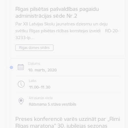
Rīgas pilsētas pašvaldības pagaidu
administrācijas sēde Nr.2
Par XII Latvijas Skolu jaunatnes dziesmu un deju
svētku Rīgas pilsētas rīcības komitejas izveidi RD-20-
3233-lp…
Rīgas domes sēdes
Datums
10. marts, 2020
Laiks
11.00–11.30
Atrašanās vieta
Rātsnama 5.stāva vestibils
Preses konferencē varēs uzzināt par „Rimi
Rīgas maratona” 30. jubilejas sezonas