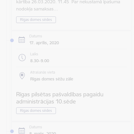
kārtība 26.03.2020. 11.45 Par nekustamā īpašuma
nodokļa samaksas…
Rīgas domes sēdes
Datums
17. aprīlis, 2020
Laiks
8.30–9.00
Atrašanās vieta
Rīgas domes sēžu zāle
Rīgas pilsētas pašvaldības pagaidu
administrācijas 10.sēde
Rīgas domes sēdes
Datums
8. maijs, 2020