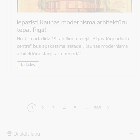
Iepazīsti Kauņas modernisma arhitektūru
tepat Rīgā!
No 7. marta līdz 19. aprīlim muzejā „Rīgas Jūgendstila
centrs” būs apskatāma izstāde „Kauņas modernisma
arhitektūra starpkaru periodā”…
Izstādes
Lapošana
…
1
2
3
4
5
363
Pašreizējā lapa
Lapa
Lapa
Lapa
Lapa
Drukāt lapu