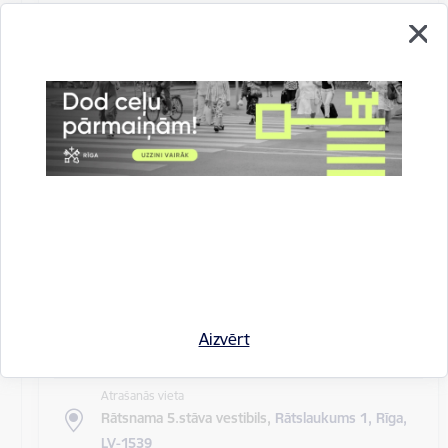
Atrašanās vieta
Rīgas domes sēžu zāle
Rīgas pilsētas pagaidu administrācijas
14.sēde (ārkārtas)
Sēdes darba kārtība: Grozījumi Rīgas domes 2016.
gada 19. aprīļa saistošajos noteikumos Nr. 198 "Par
kārtību, kādā tiek…
Rīgas domes sēdes
Datums
27. maijs, 2020
Laiks
Aizvērt
10.00
Atrašanās vieta
Rātsnama 5.stāva vestibils,
Rātslaukums 1, Rīga,
LV-1539