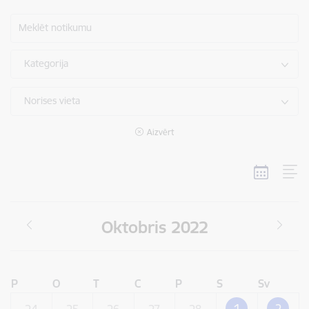
Meklēt notikumu
Kategorija
Norises vieta
Aizvērt
Oktobris 2022
P
O
T
C
P
S
Sv
1
2
24
25
26
27
28