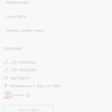
Piekļūstamība
Lapas karte
Sīkdatņu izvēles maiņa
Kontakti
+371 67012222
+371 80001201
E-pasts:
riga@riga.lv
Rātslaukums 1, Rīga, LV-1050
Visi kontakti