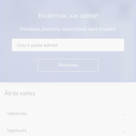
Esi pirmais, kas uzzina!
Piesakies jaunumu saņemšanai savā e-pastā.
Kājene
Ātrās saites
Vakances
Iepirkumi