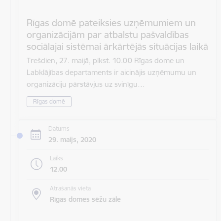
Rīgas domē pateiksies uzņēmumiem un
organizācijām par atbalstu pašvaldības
sociālajai sistēmai ārkārtējās situācijas laikā
Trešdien, 27. maijā, plkst. 10.00 Rīgas dome un
Labklājības departaments ir aicinājis uzņēmumu un
organizāciju pārstāvjus uz svinīgu…
Rīgas domē
Datums
29. maijs, 2020
Laiks
12.00
Atrašanās vieta
Rīgas domes sēžu zāle