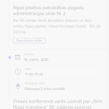
Rīgas pilsētas pašvaldības pagaidu
administrācijas sēde Nr.2
Par XII Latvijas Skolu jaunatnes dziesmu un deju
svētku Rīgas pilsētas rīcības komitejas izveidi RD-20-
3233-lp…
Rīgas domes sēdes
Datums
10. marts, 2020
Laiks
11.00–11.30
Atrašanās vieta
Rātsnama 5.stāva vestibils
Preses konferencē varēs uzzināt par „Rimi
Rīgas maratona” 30. jubilejas sezonas