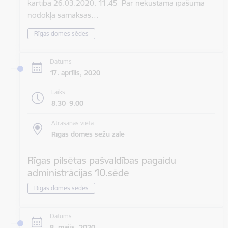
kārtība 26.03.2020. 11.45 Par nekustamā īpašuma
nodokļa samaksas…
Rīgas domes sēdes
Datums
17. aprīlis, 2020
Laiks
8.30–9.00
Atrašanās vieta
Rīgas domes sēžu zāle
Rīgas pilsētas pašvaldības pagaidu
administrācijas 10.sēde
Rīgas domes sēdes
Datums
8. maijs, 2020