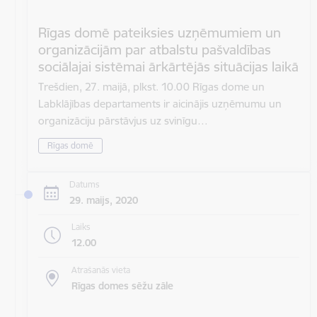
Rīgas domē pateiksies uzņēmumiem un
organizācijām par atbalstu pašvaldības
sociālajai sistēmai ārkārtējās situācijas laikā
Trešdien, 27. maijā, plkst. 10.00 Rīgas dome un
Labklājības departaments ir aicinājis uzņēmumu un
organizāciju pārstāvjus uz svinīgu…
Rīgas domē
Datums
29. maijs, 2020
Laiks
12.00
Atrašanās vieta
Rīgas domes sēžu zāle