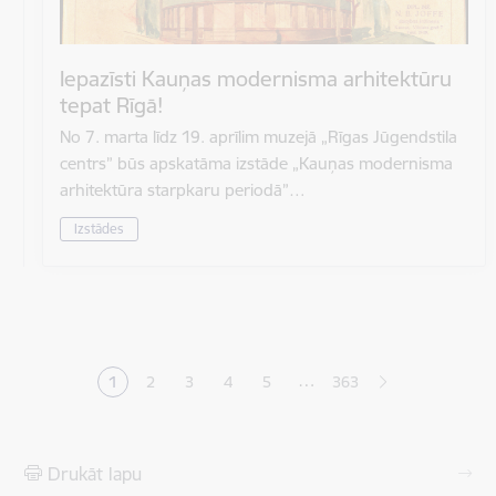
Iepazīsti Kauņas modernisma arhitektūru
tepat Rīgā!
No 7. marta līdz 19. aprīlim muzejā „Rīgas Jūgendstila
centrs” būs apskatāma izstāde „Kauņas modernisma
arhitektūra starpkaru periodā”…
Izstādes
Lapošana
…
1
2
3
4
5
363
Pašreizējā lapa
Lapa
Lapa
Lapa
Lapa
Drukāt lapu