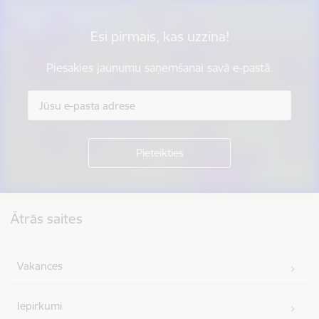
Esi pirmais, kas uzzina!
Piesakies jaunumu saņemšanai savā e-pastā.
Kājene
Ātrās saites
Vakances
Iepirkumi