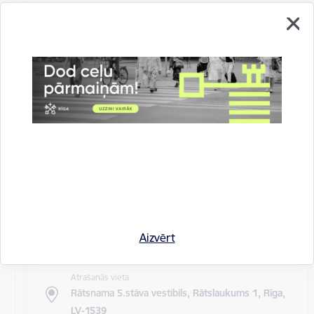
Atrašanās vieta
Rīgas domes sēžu zāle
Rīgas pilsētas pagaidu administrācijas
14.sēde (ārkārtas)
Sēdes darba kārtība: Grozījumi Rīgas domes 2016.
gada 19. aprīļa saistošajos noteikumos Nr. 198 "Par
kārtību, kādā tiek…
Rīgas domes sēdes
Datums
27. maijs, 2020
Laiks
Aizvērt
10.00
Atrašanās vieta
Rātsnama 5.stāva vestibils,
Rātslaukums 1, Rīga,
LV-1539