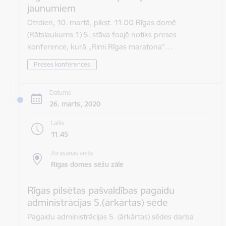
jaunumiem
Otrdien, 10. martā, plkst. 11.00 Rīgas domē
(Rātslaukums 1) 5. stāva foajē notiks preses
konference, kurā „Rimi Rīgas maratona”…
Preses konferences
Datums
26. marts, 2020
Laiks
11.45
Atrašanās vieta
Rīgas domes sēžu zāle
Rīgas pilsētas pašvaldības pagaidu
administrācijas 5.(ārkārtas) sēde
Pagaidu administrācijas 5. (ārkārtas) sēdes darba