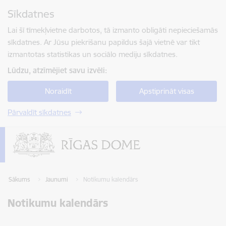
Pāriet uz lapas saturu
Sīkdatnes
Spied
lai meklētu
Enter
Lai šī tīmekļvietne darbotos, tā izmanto obligāti nepieciešamās
sīkdatnes. Ar Jūsu piekrišanu papildus šajā vietnē var tikt
izmantotas statistikas un sociālo mediju sīkdatnes.
Lūdzu, atzīmējiet savu izvēli:
Noraidīt
Apstiprināt visas
Pārvaldīt sīkdatnes
Sākums
Jaunumi
Notikumu kalendārs
Notikumu kalendārs