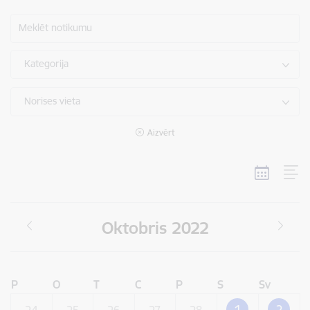
Meklēt notikumu
Kategorija
Norises vieta
Aizvērt
Oktobris 2022
P
O
T
C
P
S
Sv
1
2
24
25
26
27
28