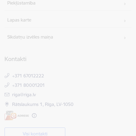
Piekļūstamība
Lapas karte
Sīkdatņu izvēles maiņa
Kontakti
+371 67012222
+371 80001201
E-pasts:
riga@riga.lv
Rātslaukums 1, Rīga, LV-1050
Visi kontakti