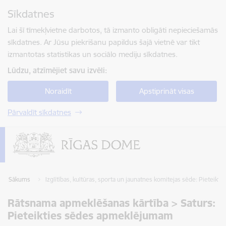
Pāriet uz lapas saturu
Sīkdatnes
Spied
lai meklētu
Enter
Lai šī tīmekļvietne darbotos, tā izmanto obligāti nepieciešamās
sīkdatnes. Ar Jūsu piekrišanu papildus šajā vietnē var tikt
izmantotas statistikas un sociālo mediju sīkdatnes.
Lūdzu, atzīmējiet savu izvēli:
Noraidīt
Apstiprināt visas
Pārvaldīt sīkdatnes
Sākums
Izglītības, kultūras, sporta un jaunatnes komitejas sēde: Pietei
Rātsnama apmeklēšanas kārtība > Saturs:
Pieteikties sēdes apmeklējumam