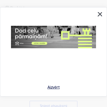
Drukāt lapu
Aizvērt
Vai šī informācija bija noderīga?
Sniegt atsauksmi