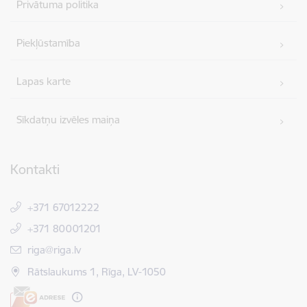
Privātuma politika
Piekļūstamība
Lapas karte
Sīkdatņu izvēles maiņa
Kontakti
+371 67012222
+371 80001201
E-pasts:
riga@riga.lv
Rātslaukums 1, Rīga, LV-1050