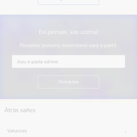
Esi pirmais, kas uzzina!
Piesakies jaunumu saņemšanai savā e-pastā.
Kājene
Ātrās saites
Vakances