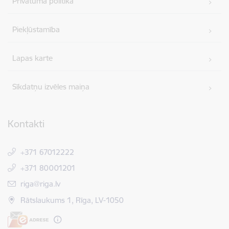
Privātuma politika
Piekļūstamība
Lapas karte
Sīkdatņu izvēles maiņa
Kontakti
+371 67012222
+371 80001201
E-pasts:
riga@riga.lv
Rātslaukums 1, Rīga, LV-1050