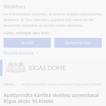
Pāriet uz lapas saturu
Sīkdatnes
Spied
lai meklētu
Enter
Lai šī tīmekļvietne darbotos, tā izmanto obligāti nepieciešamās
sīkdatnes. Ar Jūsu piekrišanu papildus šajā vietnē var tikt
izmantotas statistikas un sociālo mediju sīkdatnes.
Lūdzu, atzīmējiet savu izvēli:
Noraidīt
Apstiprināt visas
Pārvaldīt sīkdatnes
Sākums
Apstiprināta kārtība skolēnu uzņemšanai Rīgas skolu 10.klasēs
Apstiprināta kārtība skolēnu uzņemšanai
Rīgas skolu 10.klasēs