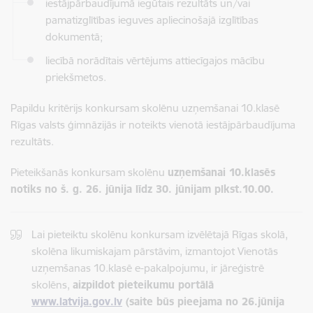
iestājpārbaudījumā iegūtais rezultāts un/vai
pamatizglītības ieguves apliecinošajā izglītības
dokumentā;
liecībā norādītais vērtējums attiecīgajos mācību
priekšmetos.
Papildu kritērijs konkursam skolēnu uzņemšanai 10.klasē
Rīgas valsts ģimnāzijās ir noteikts vienotā iestājpārbaudījuma
rezultāts.
Pieteikšanās konkursam skolēnu
uzņemšanai 10.klasēs
notiks no š. g. 26. jūnija līdz 30. jūnijam plkst.10.00.
Lai pieteiktu skolēnu konkursam izvēlētajā Rīgas skolā,
skolēna likumiskajam pārstāvim, izmantojot Vienotās
uzņemšanas 10.klasē e-pakalpojumu, ir jāreģistrē
skolēns,
aizpildot pieteikumu portālā
www.latvija.gov.lv
(saite būs pieejama no 26.jūnija