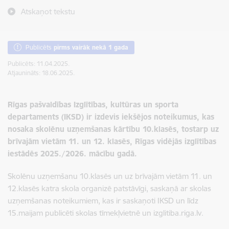
Atskaņot tekstu
Publicēts
pirms vairāk nekā 1 gada
Publicēts: 11.04.2025.
Atjaunināts: 18.06.2025.
Rīgas pašvaldības Izglītības, kultūras un sporta
departaments (IKSD) ir izdevis iekšējos noteikumus, kas
nosaka skolēnu uzņemšanas kārtību 10.klasēs, tostarp uz
brīvajām vietām 11. un 12. klasēs, Rīgas vidējās izglītības
iestādēs 2025./2026. mācību gadā.
Skolēnu uzņemšanu 10.klasēs un uz brīvajām vietām 11. un
12.klasēs katra skola organizē patstāvīgi, saskaņā ar skolas
uzņemšanas noteikumiem, kas ir saskaņoti IKSD un līdz
15.maijam publicēti skolas tīmekļvietnē un izglitiba.riga.lv.