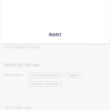
pretendentam.
Informāciju sagatavoja: Iveta Bulāne, Rīgas pašvaldības Ārējas
komunikācijas nodaļas projektu koordinators, e-pasts:
iveta.bulane@riga.lv
Aizvērt
Autors:
Rīgas pašvaldības Komunikācijas pārvaldes Ārējās
komunikācijas nodaļa
Saistītas tēmas
Aktualitātes:
Informācija medijiem
Izglītība
Pilsētā un sabiedrībā
Drukāt lapu