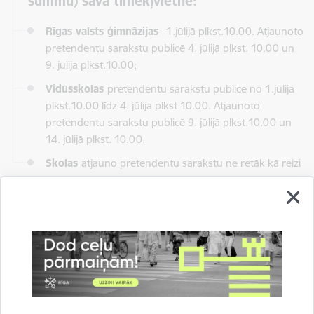
summu) savā tīmekļvietnē:
Rīgas valsts ģimnāzijas
–1.jūlijā plkst.10.00. Atjaunoto
pretendentu sarakstu publicē 4. jūlijā plkst. 10.00 un
9. jūlijā plkst.10.00;
Vidusskolas
pretendentu sarakstu publicē no 1.jūlija
plkst.10.00 līdz 4. jūlija plkst.10.00. Atjaunoto
pretendentu sarakstu publicē 9. jūlijā plkst.10.00 un
14. jūlijā plkst. 10.00.
Skolas
atjauno pretendentu sarakstu ne retāk kā reizi
trijās dienās, ņemot vērā saņemtos iesniegumus par
uzņemšanu 10. klasē vai par atteikumu.
Dokumentu iesniegšana uzņemšanai 10.klasē notiek skolas
noteiktajā termiņā un atbilstoši normatīvo aktu prasībām.
Ja dokumenti nav iesniegti noteiktajā termiņā, skolēnu no
attiecīgā pretendentu saraksta svītro un saskaņā ar konkursa
rezultātiem viņa vieta tiek piedāvāta nākamajam