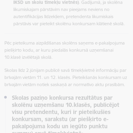
IKSD un skolu tīmekļu vietnēs)
. Gadījumā, ja skolēna
likumiskajam pārstāvim nav pieejams neviens no
autentifikācijas līdzekļiem, pretendenta likumiskais
pārstāvis var pieteikt skolēnu konkursam klātienē skolā.
Pēc pieteikuma aizpildīšanas skolēns saņems e-pakalpojuma
piešķirto kodu, ar kuru piedalās konkursā uzņemšanai
10.klasē izvēlētajā skolā.
Skolas līdz 2.jūnijam publicē savā tīmekļvietnē informāciju par
brīvajām vietām 11. un 12. klasēs. Pieteikšanās konkursam uz
brīvajām vietām notiek saskaņā ar normatīvo aktu prasībām.
Skolas paziņo konkursa rezultātus par
skolēnu uzņemšanu 10.klasēs, publicējot
visu pretendentu, kuri ir pieteikušies
konkursam, sarakstu (ar piešķirto e-
pakalpojuma kodu un iegūto punktu