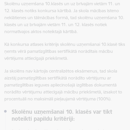
Skolēnu uzņemšana 10.klasēs un uz brīvajām vietām 11. un
12. klasēs notiks konkursa kārtībā. Ja skola mācības īsteno
neklātienes un tālmācības formā, tad skolēnu uzņemšana 10.
klasēs un uz brīvajām vietām 11. un 12. klasēs notiek
normatīvajos aktos noteiktajā kārtībā.
Kā konkursa atlases kritērijs skolēnu uzņemšanai 10.klasē tiks
ņemts vērā pamatizglītības sertifikātā norādītais mācību
vērtējums attiecīgajā priekšmetā.
Ja skolēns nav kārtojis centralizētos eksāmenus, tad skola
aizstāj pamatizglītības sertifikātā norādīto vērtējumu ar
pamatizglītības ieguves apliecinošajā izglītības dokumentā
norādīto vērtējumu attiecīgajā mācību priekšmetā, izsakot to
procentuāli no maksimāli pieļaujamā vērtējuma (100%).
Skolēnu uzņemšanai 10. klasēs var tikt
noteikti papildu kritēriji: