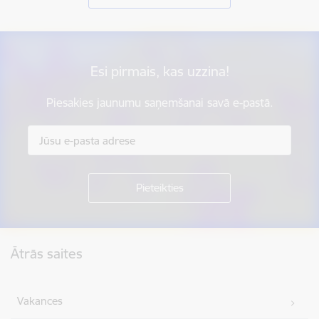
Esi pirmais, kas uzzina!
Piesakies jaunumu saņemšanai savā e-pastā.
Kājene
Ātrās saites
Vakances