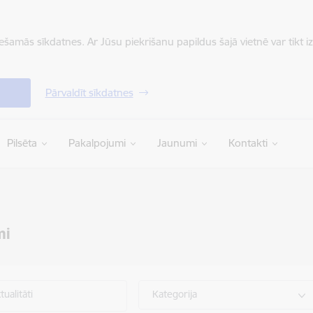
iešamās sīkdatnes. Ar Jūsu piekrišanu papildus šajā vietnē var tikt i
Pārvaldīt sīkdatnes
Pilsēta
Pakalpojumi
Jaunumi
Kontakti
mi
ualitāti
Kategorija