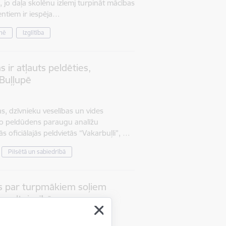
s, jo daļa skolēnu izlemj turpināt mācības
dentiem ir iespēja…
mē
Izglītība
s ir atļauts peldēties,
Buļļupē
s, dzīvnieku veselības un vides
to peldūdens paraugu analīžu
ās oficiālajās peldvietās “Vakarbuļli”, …
Pilsētā un sabiedrībā
as par turpmākiem soļiem
a celtniecībā