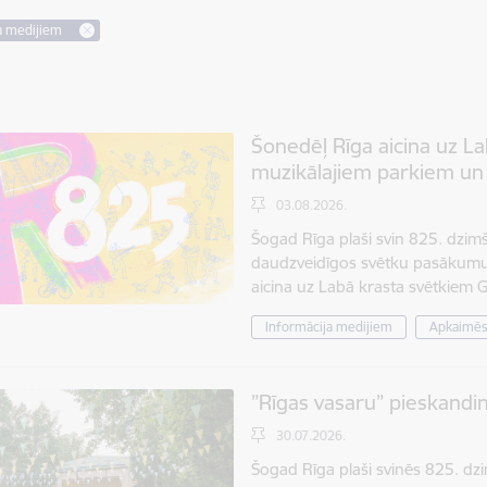
a medijiem
Šonedēļ Rīga aicina uz L
muzikālajiem parkiem un 
03.08.2026.
Šogad Rīga plaši svin 825. dzim
daudzveidīgos svētku pasākumus
aicina uz Labā krasta svētkiem 
Informācija medijiem
Apkaimē
”Rīgas vasaru” pieskand
30.07.2026.
Šogad Rīga plaši svinēs 825. dzi