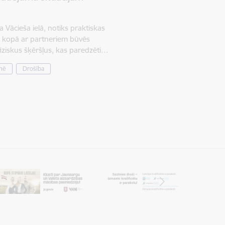
a Vācieša ielā, notiks praktiskas
a kopā ar partneriem būvēs
fiziskus šķēršļus, kas paredzēti…
mē
Drošība