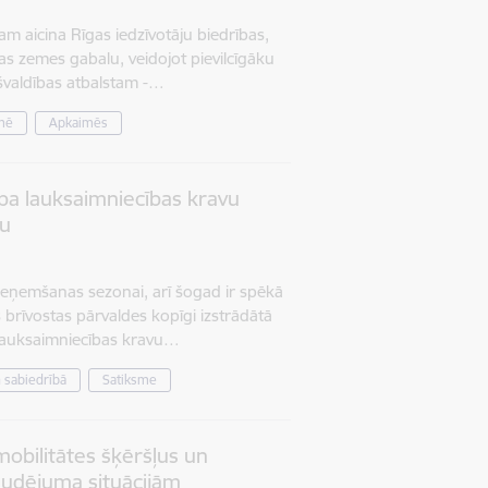
am aicina Rīgas iedzīvotāju biedrības,
as zemes gabalu, veidojot pievilcīgāku
ašvaldības atbalstam -…
mē
Apkaimēs
ība lauksaimniecības kravu
tu
pieņemšanas sezonai, arī šogad ir spēkā
brīvostas pārvaldes kopīgi izstrādātā
 lauksaimniecības kravu…
n sabiedrībā
Satiksme
obilitātes šķēršļus un
audējuma situācijām