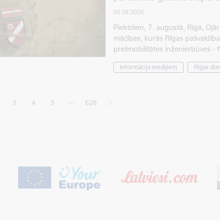
05.08.2026.
Piektdien, 7. augustā, Rīgā, Ojār
mācības, kurās Rīgas pašvaldīb
pretmobilitātes inženierbūves - 
Informācija medijiem
Rīgas do
ana
…
3
4
5
628
jā lapa
pa
Lapa
Lapa
Lapa