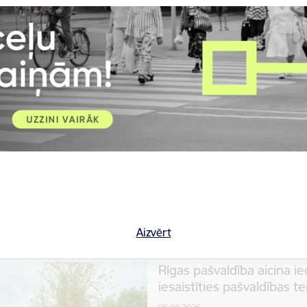
Rīgas domes Pilsētas attīstības 
Bergholcs un Latvijas Futbola fed
sadarbību, lai tuvākajos gados R
Informācija medijiem
Rīgas do
Programma “Vecāki bērna 
rīdzinieku ģimenēm risin
06.08.2026.
Divu mēnešu laikā, kopš Latvija
pašvaldības bāriņtiesas finans
labā”, par to interesējusies 21
Informācija medijiem
Rīgas do
Aizvērt
Rīgas pašvaldība aicina i
iesaistīties pašvaldības t