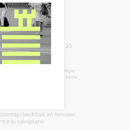
komitejas priekšsēdētājs Edgars
erācija (LFF) vienojušās stiprināt
īgā tiktu īstenota nacionālā…
mē
Sports
labā” palīdzējusi gandrīz 20
āt domstarpības
s SOS Bērnu ciematu asociācija ar Rīgas
ējumu uzsāka pakalpojumu “Vecāki bērna
 ģimene, bet 15 ģimenes jau…
mē
Sociālais atbalsts
edzīvotāju biedrības arī šoruden
eritoriju sakopšanā