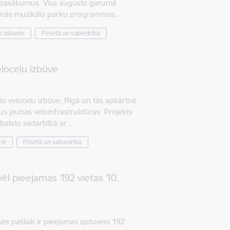
 pasākumus. Visa augusta garumā
ndinās muzikālo parku programmas…
 izklaide
Pilsētā un sabiedrībā
eloceļu izbūve
lo veloceļu izbūve, Rīgā un tās apkārtnē
us jaunas veloinfrastruktūras. Projekts
atbalstu sadarbībā ar…
mē
Pilsētā un sabiedrībā
vēl pieejamas 192 vietas 10.
sēs pašlaik ir pieejamas aptuveni 192