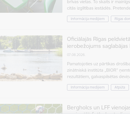
brīvas vietas. To skaits ir mainīg
citās izglītības iestādēs. Preten
Informācija medijiem
Rīgas do
Oficiālajās Rīgas peldvietā
ierobežojums saglabājas 
07.08.2026.
Pamatojoties uz pārtikas drošība
zinātniskā institūta „BIOR” ņem
rezultātiem, galvaspilsētas deviņ
Informācija medijiem
Atpūta
Bergholcs un LFF vienoj
nacionālā futbola stadion
06.08.2026.