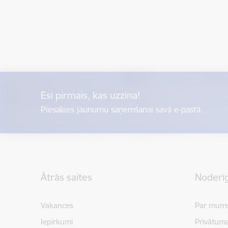
Esi pirmais, kas uzzina!
Piesakies jaunumu saņemšanai savā e-pastā.
Kājene
Ātrās saites
Noderīg
Vakances
Par mum
Iepirkumi
Privātuma