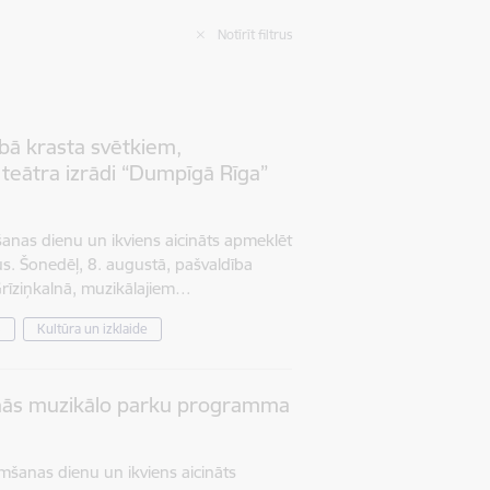
Notīrīt filtrus
abā krasta svētkiem,
teātra izrādi “Dumpīgā Rīga”
šanas dienu un ikviens aicināts apmeklēt
. Šonedēļ, 8. augustā, pašvaldība
Grīziņkalnā, muzikālajiem…
s
Kultūra un izklaide
inās muzikālo parku programma
mšanas dienu un ikviens aicināts