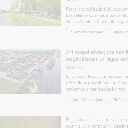
06.08.2026.
Rīgas pašvaldība līdz 20. august
kas vēlas sakopt kādu pašvaldīb
vidi savā apkaimē, pieteikties p
Informācija medijiem
Rīgas do
Arī šogad atvieglota kārt
nogādāšanai uz Rīgas os
05.08.2026.
Sākoties aktīvajai jaunās ražas 
pērn Rīgas pašvaldības un Rīgas 
satiksmes organizācijas kārtība
Informācija medijiem
Pilsētā u
Rīgā mācībās būvēs pretm
pārbaudīs gatavību apdr