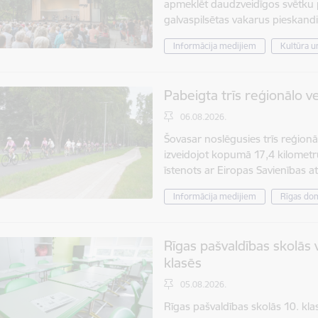
apmeklēt daudzveidīgos svētku
galvaspilsētas vakarus pieska
Informācija medijiem
Kultūra un
Pabeigta trīs reģionālo v
06.08.2026.
Šovasar noslēgusies trīs reģionā
izveidojot kopumā 17,4 kilometr
īstenots ar Eiropas Savienības 
Informācija medijiem
Rīgas do
Rīgas pašvaldības skolās 
klasēs
05.08.2026.
Rīgas pašvaldības skolās 10. kla