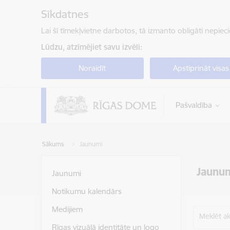
Pāriet uz lapas saturu
Sīkdatnes
Lai šī tīmekļvietne darbotos, tā izmanto obligāti nepiec
Lūdzu, atzīmējiet savu izvēli:
Noraidīt
Apstiprināt visas
Pašvaldība
Sākums
Jaunumi
Jaunu
Jaunumi
Notikumu kalendārs
Medijiem
Meklēt akt
Rīgas vizuālā identitāte un logo