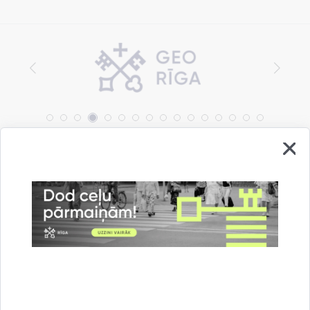
Vai šī informācija bija noderīga?
Sniegt atsauksmi
Esi pirmais, kas uzzina!