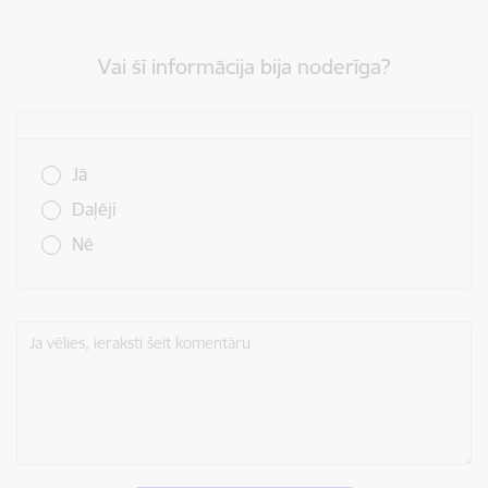
Vai šī informācija bija noderīga?
Vai šī informācija bija noderīga?
Jā
Daļēji
Nē
Ja vēlies, ieraksti šeit komentāru