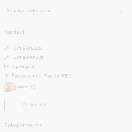
Sīkdatņu izvēles maiņa
Kontakti
+371 67012222
+371 80001201
E-pasts:
riga@riga.lv
Rātslaukums 1, Rīga, LV-1050
Visi kontakti
Sekojiet mums