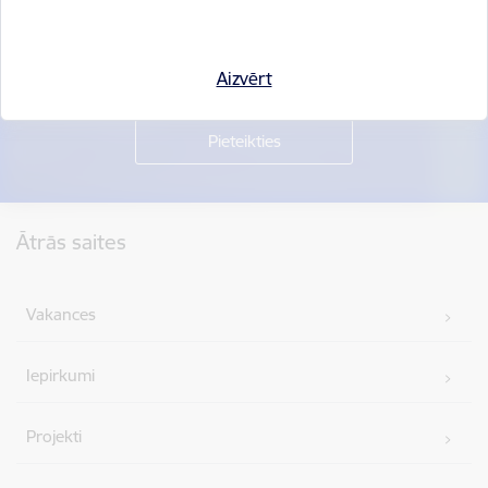
Piesakies jaunumu saņemšanai savā e-pastā.
Aizvērt
Kājene
Ātrās saites
Vakances
Iepirkumi
Projekti