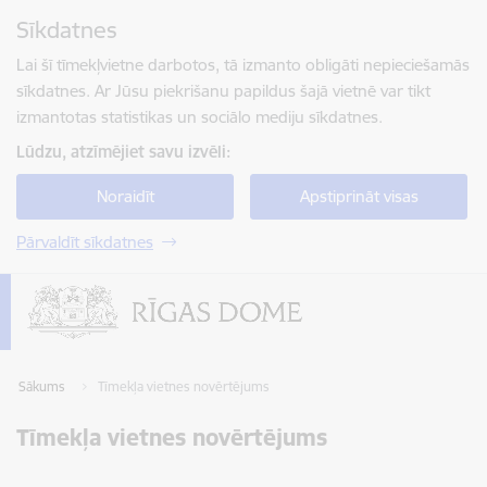
Pāriet uz lapas saturu
Sīkdatnes
Spied
lai meklētu
Enter
Lai šī tīmekļvietne darbotos, tā izmanto obligāti nepieciešamās
sīkdatnes. Ar Jūsu piekrišanu papildus šajā vietnē var tikt
izmantotas statistikas un sociālo mediju sīkdatnes.
Lūdzu, atzīmējiet savu izvēli:
Noraidīt
Apstiprināt visas
Pārvaldīt sīkdatnes
Sākums
Tīmekļa vietnes novērtējums
Tīmekļa vietnes novērtējums