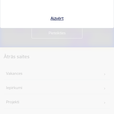
Piesakies jaunumu saņemšanai savā e-pastā.
Aizvērt
Kājene
Ātrās saites
Vakances
Iepirkumi
Projekti