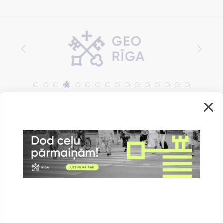
Vai šī informācija bija noderīga?
Sniegt atsauksmi
Esi pirmais, kas uzzina!