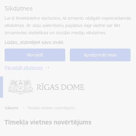
Pāriet uz lapas saturu
Sīkdatnes
Spied
lai meklētu
Enter
Lai šī tīmekļvietne darbotos, tā izmanto obligāti nepieciešamās
sīkdatnes. Ar Jūsu piekrišanu papildus šajā vietnē var tikt
izmantotas statistikas un sociālo mediju sīkdatnes.
Lūdzu, atzīmējiet savu izvēli:
Noraidīt
Apstiprināt visas
Pārvaldīt sīkdatnes
Sākums
Tīmekļa vietnes novērtējums
Tīmekļa vietnes novērtējums