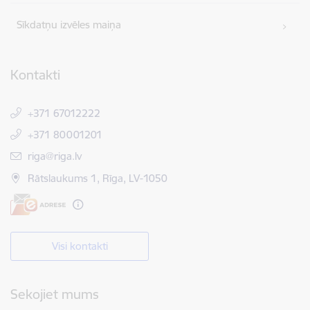
Sīkdatņu izvēles maiņa
Kontakti
+371 67012222
+371 80001201
E-pasts:
riga@riga.lv
Rātslaukums 1, Rīga, LV-1050
Visi kontakti
Sekojiet mums