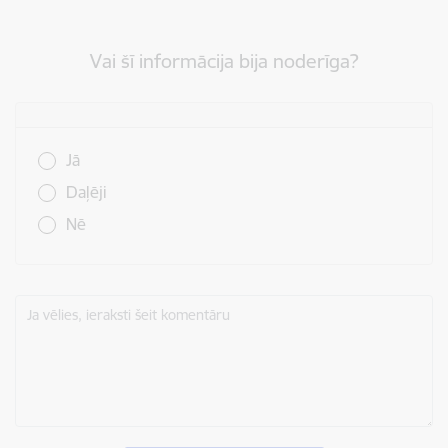
Vai šī informācija bija noderīga?
Vai šī informācija bija noderīga?
Jā
Daļēji
Nē
Ja vēlies, ieraksti šeit komentāru