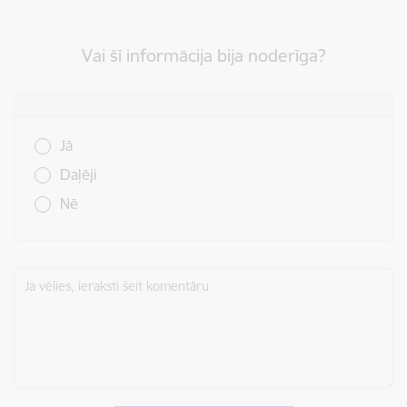
Vai šī informācija bija noderīga?
Vai šī informācija bija noderīga?
Jā
Daļēji
Nē
Ja vēlies, ieraksti šeit komentāru