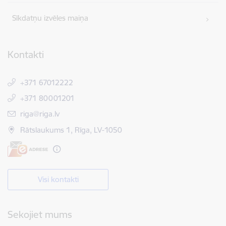
Sīkdatņu izvēles maiņa
Kontakti
+371 67012222
+371 80001201
E-pasts:
riga@riga.lv
Rātslaukums 1, Rīga, LV-1050
Visi kontakti
Sekojiet mums