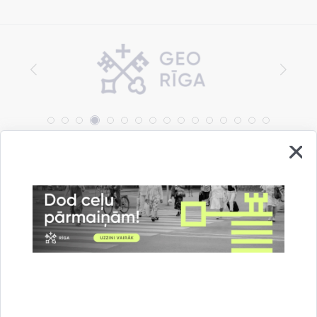
Vai šī informācija bija noderīga?
Sniegt atsauksmi
Esi pirmais, kas uzzina!