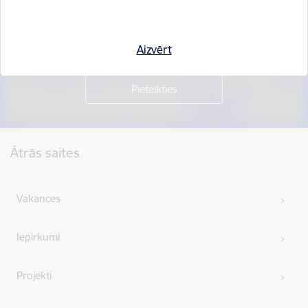
Piesakies jaunumu saņemšanai savā e-pastā.
Aizvērt
Kājene
Ātrās saites
Vakances
Iepirkumi
Projekti