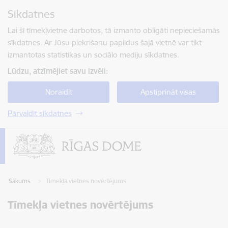
Pāriet uz lapas saturu
Sīkdatnes
Spied
lai meklētu
Enter
Lai šī tīmekļvietne darbotos, tā izmanto obligāti nepieciešamās
sīkdatnes. Ar Jūsu piekrišanu papildus šajā vietnē var tikt
izmantotas statistikas un sociālo mediju sīkdatnes.
Lūdzu, atzīmējiet savu izvēli:
Noraidīt
Apstiprināt visas
Pārvaldīt sīkdatnes
Sākums
Tīmekļa vietnes novērtējums
Tīmekļa vietnes novērtējums