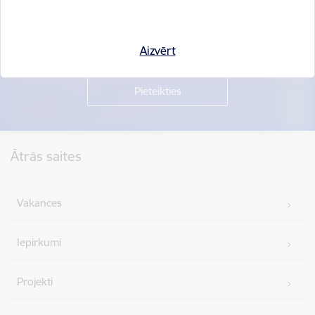
Piesakies jaunumu saņemšanai savā e-pastā.
Aizvērt
Kājene
Ātrās saites
Vakances
Iepirkumi
Projekti