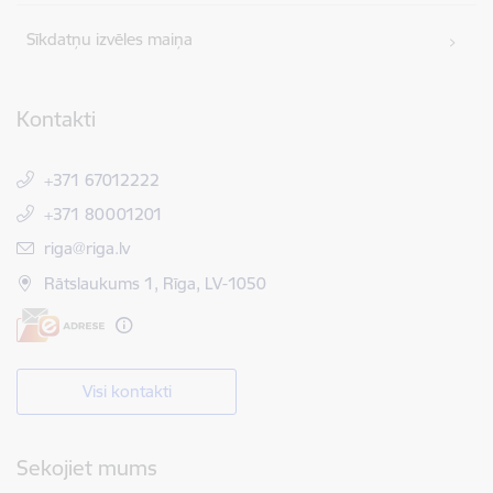
Sīkdatņu izvēles maiņa
Kontakti
+371 67012222
+371 80001201
E-pasts:
riga@riga.lv
Rātslaukums 1, Rīga, LV-1050
Visi kontakti
Sekojiet mums