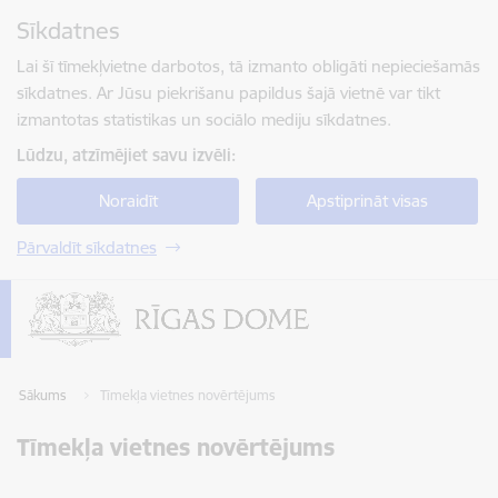
Pāriet uz lapas saturu
Sīkdatnes
Spied
lai meklētu
Enter
Lai šī tīmekļvietne darbotos, tā izmanto obligāti nepieciešamās
sīkdatnes. Ar Jūsu piekrišanu papildus šajā vietnē var tikt
izmantotas statistikas un sociālo mediju sīkdatnes.
Lūdzu, atzīmējiet savu izvēli:
Noraidīt
Apstiprināt visas
Pārvaldīt sīkdatnes
Sākums
Tīmekļa vietnes novērtējums
Tīmekļa vietnes novērtējums