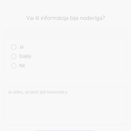
Vai šī informācija bija noderīga?
Vai šī informācija bija noderīga?
Jā
Daļēji
Nē
Ja vēlies, ieraksti šeit komentāru