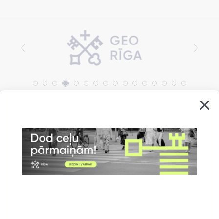
Vai šī informācija bija noderīga?
Sniegt atsauksmi
Esi pirmais, kas uzzina!