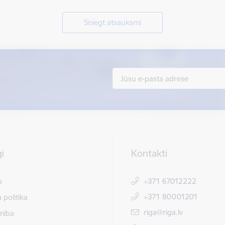
Sniegt atsauksmi
i
Kontakti
s
+371 67012222
+371 80001201
 politika
E-pasts:
riga@riga.lv
mība