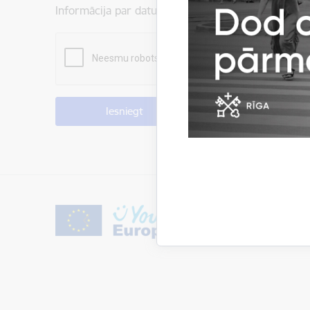
Informācija par datu apstrādi ir atrodama sadaļā:
P