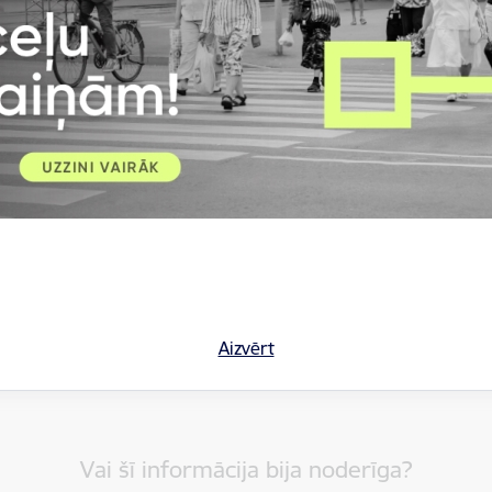
rivātuma politika
Aizvērt
Vai šī informācija bija noderīga?