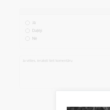
Vai šī informācija bija noderīga?
Jā
Daļēji
Nē
Ja vēlies, ieraksti šeit komentāru