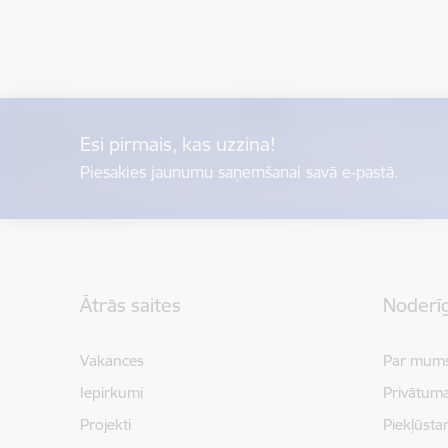
Esi pirmais, kas uzzina!
Piesakies jaunumu saņemšanai savā e-pastā.
Kājene
Ātrās saites
Noderīg
Vakances
Par mum
Iepirkumi
Privātuma
Projekti
Piekļūsta