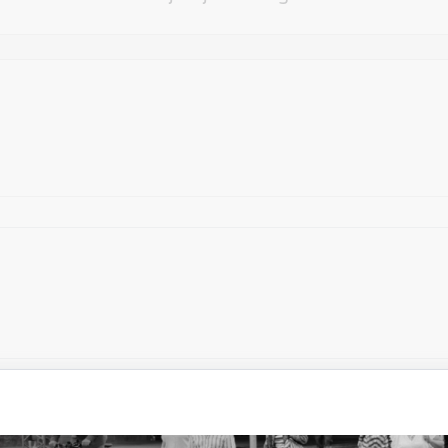
Vēlos atstāt savu e-pastu saziņai