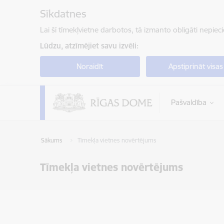
Pāriet uz lapas saturu
Sīkdatnes
Lai šī tīmekļvietne darbotos, tā izmanto obligāti nepiec
Lūdzu, atzīmējiet savu izvēli:
Noraidīt
Apstiprināt visas
Pašvaldība
Sākums
Tīmekļa vietnes novērtējums
Tīmekļa vietnes novērtējums