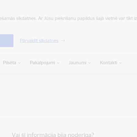
iešamās sīkdatnes. Ar Jūsu piekrišanu papildus šajā vietnē var tikt i
Pārvaldīt sīkdatnes
Pilsēta
Pakalpojumi
Jaunumi
Kontakti
Vai šī informācija bija noderīga?