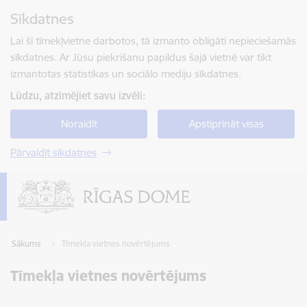
Pāriet uz lapas saturu
Sīkdatnes
Spied
lai meklētu
Enter
Lai šī tīmekļvietne darbotos, tā izmanto obligāti nepieciešamās
sīkdatnes. Ar Jūsu piekrišanu papildus šajā vietnē var tikt
izmantotas statistikas un sociālo mediju sīkdatnes.
Lūdzu, atzīmējiet savu izvēli:
Noraidīt
Apstiprināt visas
Pārvaldīt sīkdatnes
Sākums
Tīmekļa vietnes novērtējums
Tīmekļa vietnes novērtējums