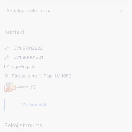
Sīkdatņu izvēles maiņa
Kontakti
+371 67012222
+371 80001201
E-pasts:
riga@riga.lv
Rātslaukums 1, Rīga, LV-1050
Visi kontakti
Sekojiet mums