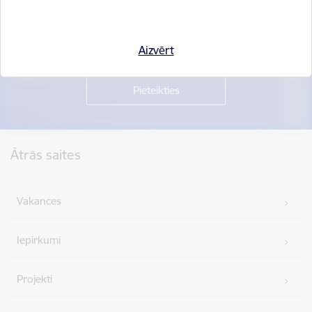
Piesakies jaunumu saņemšanai savā e-pastā.
Aizvērt
Kājene
Ātrās saites
Vakances
Iepirkumi
Projekti