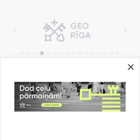
Vai šī informācija bija noderīga?
Sniegt atsauksmi
Esi pirmais, kas uzzina!