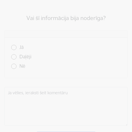
Vai šī informācija bija noderīga?
Vai šī informācija bija noderīga?
Jā
Daļēji
Nē
Ja vēlies, ieraksti šeit komentāru