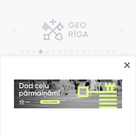
Vai šī informācija bija noderīga?
Sniegt atsauksmi
Esi pirmais, kas uzzina!