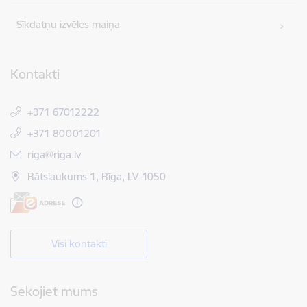
Sīkdatņu izvēles maiņa
Kontakti
+371 67012222
+371 80001201
E-pasts:
riga@riga.lv
Rātslaukums 1, Rīga, LV-1050
Visi kontakti
Sekojiet mums