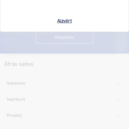
Piesakies jaunumu saņemšanai savā e-pastā.
Aizvērt
Kājene
Ātrās saites
Vakances
Iepirkumi
Projekti