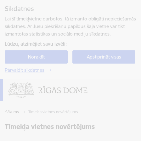
Pāriet uz lapas saturu
Sīkdatnes
Spied
lai meklētu
Enter
Lai šī tīmekļvietne darbotos, tā izmanto obligāti nepieciešamās
sīkdatnes. Ar Jūsu piekrišanu papildus šajā vietnē var tikt
izmantotas statistikas un sociālo mediju sīkdatnes.
Lūdzu, atzīmējiet savu izvēli:
Noraidīt
Apstiprināt visas
Pārvaldīt sīkdatnes
Sākums
Tīmekļa vietnes novērtējums
Tīmekļa vietnes novērtējums