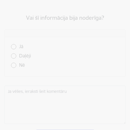
Vai šī informācija bija noderīga?
Vai šī informācija bija noderīga?
Jā
Daļēji
Nē
Ja vēlies, ieraksti šeit komentāru