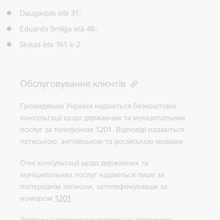
Daugavpils ielā 31;
Eduarda Smiļģa ielā 46;
Slokas iela 161 k-2.
Обслуговування клієнтів
Громадянам України надаються безкоштовні
консультації щодо державних та муніципальних
послуг за телефоном 1201. Відповіді надаються
латиською, англійською та російською мовами
Очні консультації щодо державних та
муніципальних послуг надаються лише за
попереднім записом, зателефонувавши за
номером
1201
.
Заявки на отримання первинної підтримки —