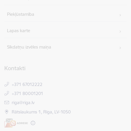
Piekļūstamība
Lapas karte
Sīkdatņu izvēles maiņa
Kontakti
+371 67012222
+371 80001201
E-pasts:
riga@riga.lv
Rātslaukums 1, Rīga, LV-1050