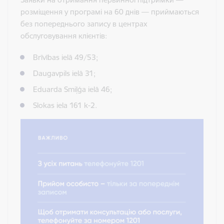
розміщення у програмі на 60 днів — приймаються
без попереднього запису в центрах
обслуговування клієнтів:
Brīvības ielā 49/53;
Daugavpils ielā 31;
Eduarda Smiļģa ielā 46;
Slokas iela 161 k-2.