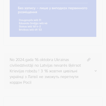
No 2024.gada 16.oktobra Ukrainas
civiliedzīvotāji no Latvijas nevarēs šķērsot
Krievijas robežu ! З 16 жовтня цивільні
українці з Латвії не зможуть перетнути
кордон Росії