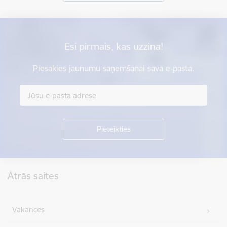
Esi pirmais, kas uzzina!
Piesakies jaunumu saņemšanai savā e-pastā.
Kājene
Ātrās saites
Vakances