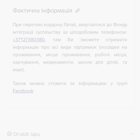
Фактична інформація
При перетині кордону Латвії, звертайтеся до Фонду
інтеграції суспільства за цілодобовим телефоном:
+37127380380
, там Ви зможете отримати
інформацію про всі види підтримок (посвідки на
проживання, місце проживання, робочі місця,
харчування, медикаменти, школи для дітей, та
інше).
Також можна стежити за інформацією у групі
Facebook
Drukāt lapu