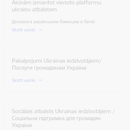
Aicinām izmantot vienoto platformu
ukraiņu atbalstam
Допомога українським біженцям в Латвії
Skatīt vairāk
Pakalpojumi Ukrainas iedzīvotājiem/
Послуги громадянам України
Skatīt vairāk
Sociālais atbalsts Ukrainas iedzīvotājiem /
Соціальна підтримка для громадян
України