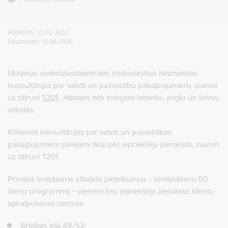
Publicēts: 25.02.2022.
Atjaunināts: 10.06.2026.
Ukrainas civiliedzīvotājiem tiek nodrošinātas bezmaksas
konsultācijas par valsts un pašvaldību pakalpojumiem, zvanot
uz tālruni
1201
. Atbildes tiek sniegtas latviešu, angļu un krievu
valodās.
Klātienes konsultācijas par valsts un pašvaldības
pakalpojumiem pieejami tikai pēc iepriekšēja pieraksta, zvanot
uz tālruni 1201.
Primārā sniedzama atbalsta pieteikumus – izmitināšanu 60
dienu programmā – pieņem bez iepriekšēja pieraksta klientu
apkalpošanas centros:
Brīvības ielā 49/53;