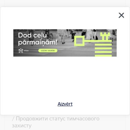
Rīgas atbalsts Ukrainai
Skatīt vairāk
Braukšanas atvieglojumi sabiedriskajā
transportā
Пільги на проїзд у громадському транспорті
Skatīt vairāk
Aizvērt
Pagaidu aizsardzības statusa pagarināšana
/ Продовжити статус тимчасового
захисту