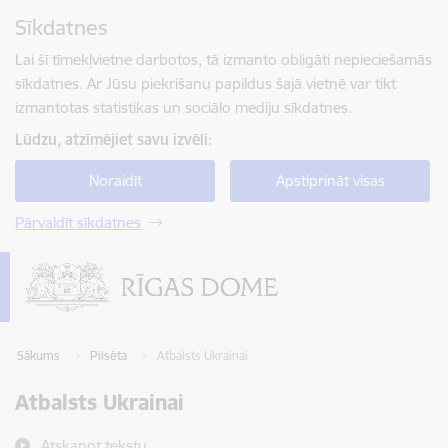
Pāriet uz lapas saturu
Sīkdatnes
Spied
lai meklētu
Enter
Lai šī tīmekļvietne darbotos, tā izmanto obligāti nepieciešamās
sīkdatnes. Ar Jūsu piekrišanu papildus šajā vietnē var tikt
izmantotas statistikas un sociālo mediju sīkdatnes.
Lūdzu, atzīmējiet savu izvēli:
Noraidīt
Apstiprināt visas
Pārvaldīt sīkdatnes
Sākums
Pilsēta
Atbalsts Ukrainai
Atbalsts Ukrainai
Atskaņot tekstu